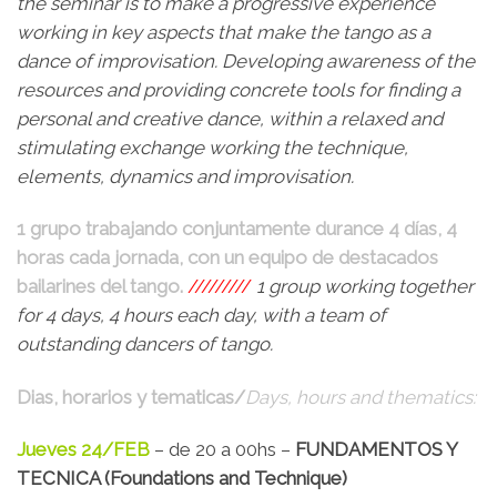
the seminar is to make a progressive experience
working in key aspects that make the tango as a
dance of improvisation. Developing awareness of the
resources and providing concrete tools for finding a
personal and creative dance, within a relaxed and
stimulating exchange working the technique,
elements, dynamics and improvisation.
1 grupo trabajando conjuntamente durance 4 días, 4
horas cada jornada, con un equipo de destacados
bailarines del tango.
/////////
1 group working together
for 4 days, 4 hours each day, with a team of
outstanding dancers of tango.
Dias, horarios y tematicas/
Days, hours and thematics:
Jueves 24/FEB
– de 20 a 00hs –
FUNDAMENTOS Y
TECNICA (Foundations and Technique)