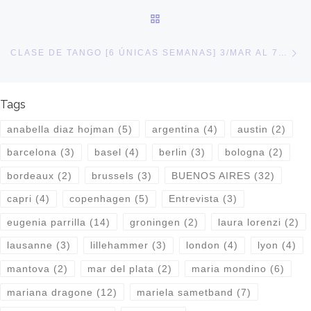
BACK TO POST LIST
Ne
CLASE DE TANGO [6 ÚNICAS SEMANAS] 3/MAR AL 7/ABR 2011
Tags
anabella diaz hojman
(5)
argentina
(4)
austin
(2)
barcelona
(3)
basel
(4)
berlin
(3)
bologna
(2)
bordeaux
(2)
brussels
(3)
BUENOS AIRES
(32)
capri
(4)
copenhagen
(5)
Entrevista
(3)
eugenia parrilla
(14)
groningen
(2)
laura lorenzi
(2)
lausanne
(3)
lillehammer
(3)
london
(4)
lyon
(4)
mantova
(2)
mar del plata
(2)
maria mondino
(6)
mariana dragone
(12)
mariela sametband
(7)