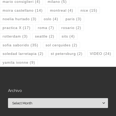
mario consiglieri
(4)
milano
(5)
moira castellano
(14)
montreal
(4)
nice
(15)
noelia hurtado
(3)
oslo
(4)
paris
(3)
practica X
(17)
roma
(7)
rosario
(2)
rotterdam
(3)
seattle
(2)
sits
(4)
sofia saborido
(35)
sol cerquides
(2)
soledad larretapia
(2)
st petersburg
(2)
VIDEO
(24)
yamila ivonne
(9)
Archivo
Archivo