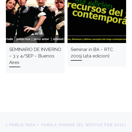
SEMINARIO DE INVIERNO
Seminar in BA – RTC
– 3 y 4/SEP – Buenos
2009 [4ta edicion]
Aires
Post navigation
Previous post
PABLO INZA + YAMILA IVONNE (EL MOTIVO FEB 2011)