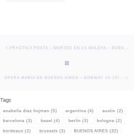
Post navigation
Previous post
PRACTICA POSTA – MARTES EN LA MALEVA – BUENOS AIRES
BACK TO POST LIST
Ne
OPERA MARIA DE BUENOS AIRES – NORWAY 13-15/MARCH 2015
Tags
anabella diaz hojman
(5)
argentina
(4)
austin
(2)
barcelona
(3)
basel
(4)
berlin
(3)
bologna
(2)
bordeaux
(2)
brussels
(3)
BUENOS AIRES
(32)