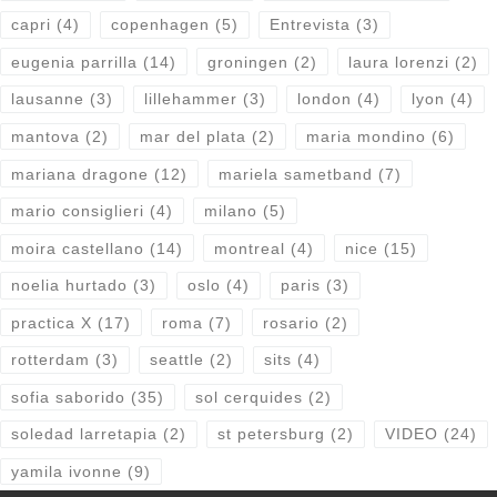
capri
(4)
copenhagen
(5)
Entrevista
(3)
eugenia parrilla
(14)
groningen
(2)
laura lorenzi
(2)
lausanne
(3)
lillehammer
(3)
london
(4)
lyon
(4)
mantova
(2)
mar del plata
(2)
maria mondino
(6)
mariana dragone
(12)
mariela sametband
(7)
mario consiglieri
(4)
milano
(5)
moira castellano
(14)
montreal
(4)
nice
(15)
noelia hurtado
(3)
oslo
(4)
paris
(3)
practica X
(17)
roma
(7)
rosario
(2)
rotterdam
(3)
seattle
(2)
sits
(4)
sofia saborido
(35)
sol cerquides
(2)
soledad larretapia
(2)
st petersburg
(2)
VIDEO
(24)
yamila ivonne
(9)