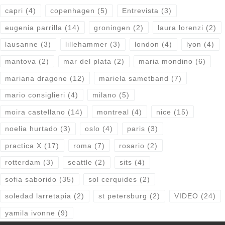
capri
(4)
copenhagen
(5)
Entrevista
(3)
eugenia parrilla
(14)
groningen
(2)
laura lorenzi
(2)
lausanne
(3)
lillehammer
(3)
london
(4)
lyon
(4)
mantova
(2)
mar del plata
(2)
maria mondino
(6)
mariana dragone
(12)
mariela sametband
(7)
mario consiglieri
(4)
milano
(5)
moira castellano
(14)
montreal
(4)
nice
(15)
noelia hurtado
(3)
oslo
(4)
paris
(3)
practica X
(17)
roma
(7)
rosario
(2)
rotterdam
(3)
seattle
(2)
sits
(4)
sofia saborido
(35)
sol cerquides
(2)
soledad larretapia
(2)
st petersburg
(2)
VIDEO
(24)
yamila ivonne
(9)