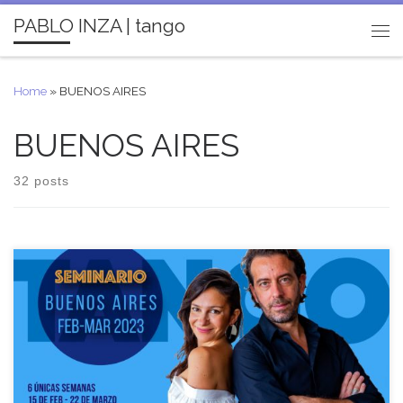
PABLO INZA | tango
Skip to content
Me
Home
»
BUENOS AIRES
BUENOS AIRES
32 posts
Del 15 de Febrero al 22 de Marzo 2023 SEMINARIO DE TANGO
BUENOS AIRES PABLO INZA & SOFÍA SABORIDO 6 únicas
semanas Miércoles de 20h30 a 23h30 (clase + práctica) Nivel […]