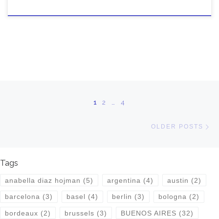
Posts navigation
1
2
…
4
Ol
OLDER POSTS
Tags
anabella diaz hojman
(5)
argentina
(4)
austin
(2)
barcelona
(3)
basel
(4)
berlin
(3)
bologna
(2)
bordeaux
(2)
brussels
(3)
BUENOS AIRES
(32)