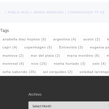
Post navigation
Previous post
PABLO INZA + MARIA MONDINO | COPENHAGEN TF 08
Tags
anabella diaz hojman
(5)
argentina
(4)
austin
(2)
b
capri
(4)
copenhagen
(5)
Entrevista
(3)
eugenia pa
mantova
(2)
mar del plata
(2)
maria mondino
(6)
m
montreal
(4)
nice
(15)
noelia hurtado
(3)
oslo
(4)
sofia saborido
(35)
sol cerquides
(2)
soledad larretap
Archivo
Archivo