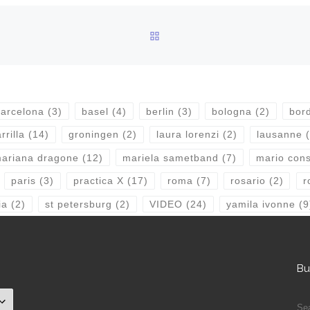
BACK TO POST LIST
arcelona
(3)
basel
(4)
berlin
(3)
bologna
(2)
bor
rrilla
(14)
groningen
(2)
laura lorenzi
(2)
lausanne
(
ariana dragone
(12)
mariela sametband
(7)
mario consi
paris
(3)
practica X
(17)
roma
(7)
rosario
(2)
r
ia
(2)
st petersburg
(2)
VIDEO
(24)
yamila ivonne
(9
Bu
S