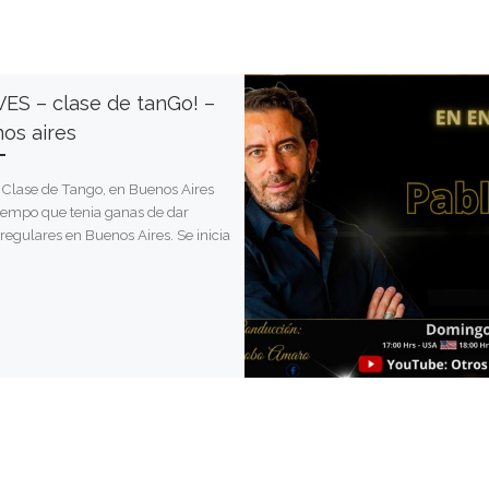
ES – clase de tanGo! –
os aires
Clase de Tango, en Buenos Aires
iempo que tenia ganas de dar
 regulares en Buenos Aires. Se inicia