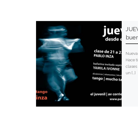
JUEV
buen
Nueva 
Hace t
clases
un […]