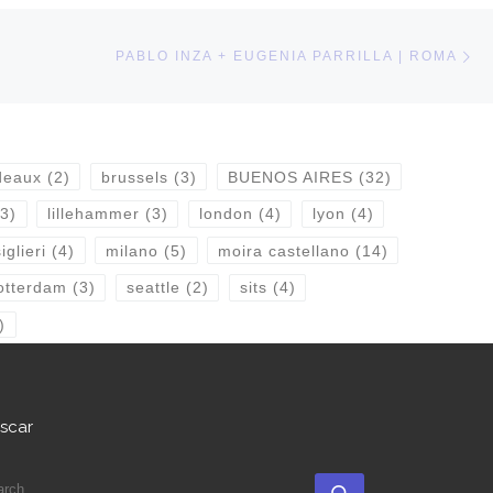
Ne
PABLO INZA + EUGENIA PARRILLA | ROMA
deaux
(2)
brussels
(3)
BUENOS AIRES
(32)
3)
lillehammer
(3)
london
(4)
lyon
(4)
glieri
(4)
milano
(5)
moira castellano
(14)
otterdam
(3)
seattle
(2)
sits
(4)
)
scar
EARCH
Search …